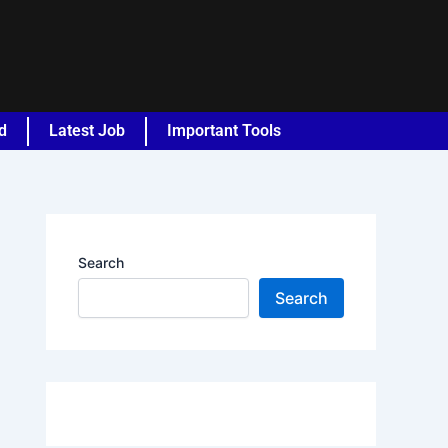
d
Latest Job
Important Tools
Search
Search