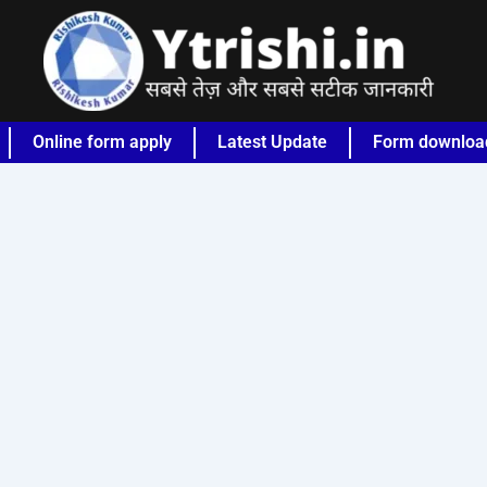
Online form apply
Latest Update
Form downloa