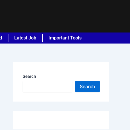
d
Latest Job
Important Tools
Search
Search