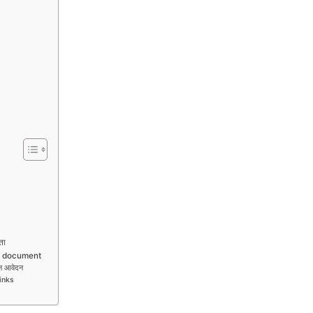
ता
nt document
न आवेदन
links