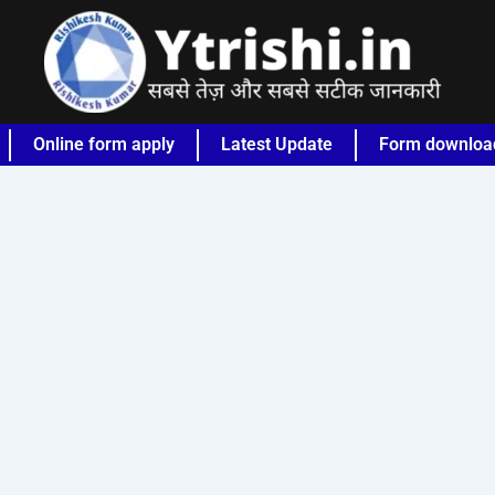
Online form apply
Latest Update
Form downloa