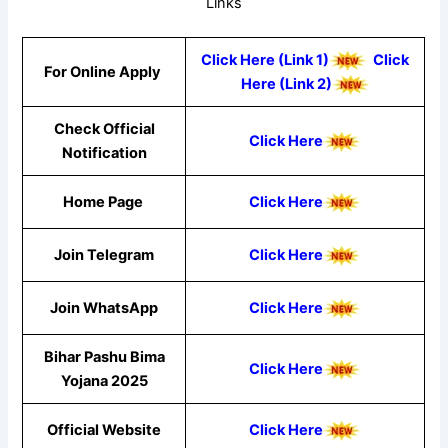
Links
Click Here (Link 1)
Click
For Online Apply
Here (Link 2)
Check Official
Click Here
Notification
Home Page
Click Here
Join Telegram
Click Here
Join WhatsApp
Cli
ck He
re
Bihar Pashu Bima
Click Here
Yojana 2025
Official Website
Click Here