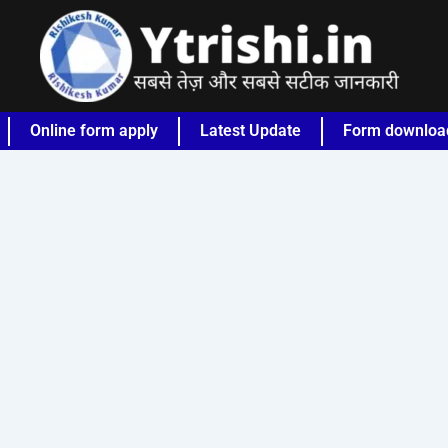
Online form apply
Latest Update
Form downloa