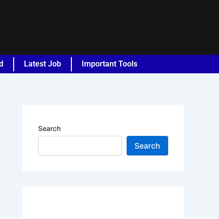
d
Latest Job
Important Tools
Search
Search