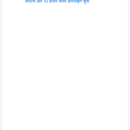
लैपटॉप और 10 हजार रूपये ऑनलाइन शुरू