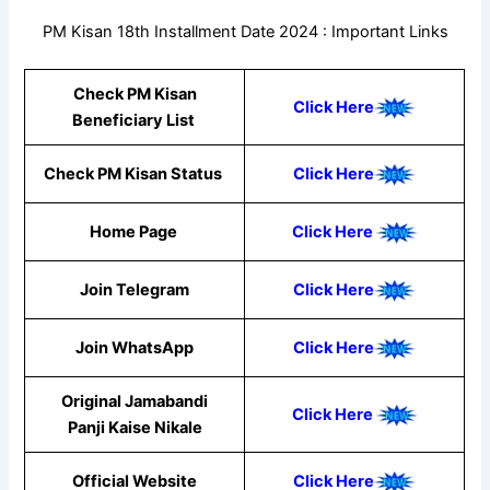
PM Kisan 18th Installment Date 2024 : Important Links
Check PM Kisan
Click Here
Beneficiary List
Check PM Kisan Status
Click Here
Home Page
Click Here
Join Telegram
Click Here
Join WhatsApp
Cli
ck He
re
Original Jamabandi
Click Here
Panji Kaise Nikale
Official Website
Clic
k Here