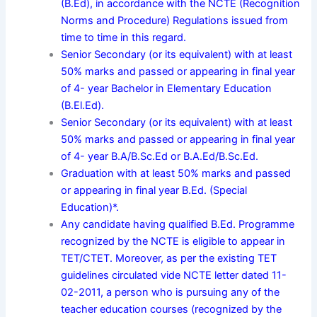
(B.Ed), in accordance with the NCTE (Recognition
Norms and Procedure) Regulations issued from
time to time in this regard.
Senior Secondary (or its equivalent) with at least
50% marks and passed or appearing in final year
of 4- year Bachelor in Elementary Education
(B.El.Ed).
Senior Secondary (or its equivalent) with at least
50% marks and passed or appearing in final year
of 4- year B.A/B.Sc.Ed or B.A.Ed/B.Sc.Ed.
Graduation with at least 50% marks and passed
or appearing in final year B.Ed. (Special
Education)*.
Any candidate having qualified B.Ed. Programme
recognized by the NCTE is eligible to appear in
TET/CTET. Moreover, as per the existing TET
guidelines circulated vide NCTE letter dated 11-
02-2011, a person who is pursuing any of the
teacher education courses (recognized by the