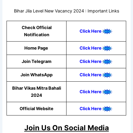
Bihar Jila Level New Vacancy 2024 : Important Links
Check Official
Click Here
Notification
Home Page
Click Here
Join Telegram
Click Here
Join WhatsApp
Click
Here
Bihar Vikas Mitra Bahali
Click Here
2024
Official Website
Click Here
Join Us On Social Media