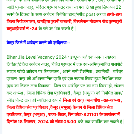
आवेदन के साथ शैक्षणिक एवं तकनिकी योग्यता प्रमाण पत्र , उम्र प्रमाण पत्र,
जाति प्रमाण पत्र, चरित्र प्रमाण पत्र तथा स्व पता लिखा हुआ लिफाफा 22
रूपये के टिकट के साथ आवेदन निबंधित डाक/स्पीड post अथवा
हाथो-हाथ
जिला नियोजनालय, खगड़िया पुरानी कचहरी, विस्कोमान गोदामन रोड कृष्णापुरी
बलुआही वार्ड नं -24
के पते पर भेज सकते है |
कैमूर जिले में आवेदन करने की प्रक्रिया :-
Bihar Jila Level Vacancy 2024 : इच्छुक आवेदक अपना स्वहस्त
लिखित/टंकित आवेदन-पत्र, विहित प्रपत्र में एक स्व-अभिप्रमाणित पासपोर्ट
साइज़ फोटो आवेदन पर चिपकाकर , अपने सभी शैक्षणिक , तकनिकी , चरित्र
प्रमाण-पत्र की अभिप्रमाणित प्रति एवं एक स्वपता लिखा हुआ निबंधित डाक
मूल्य का टिकट लगा लिफाफा , जिस पर आवेदित पट का नाम लिखा हो, संलग्न
कर अध्यक्ष , जिला विधिक सेवा प्राधिकारी , कैमूर (भभुआ) को निबंधित डाक/
स्पीड पोस्ट द्वारा एवं व्यक्तिगत रूप से
जिला एवं सत्र न्यायाधीश -सह-अध्यक्ष ,
जिला विधिक सेवा प्राधिकार ,कैमूर (भभुआ) केनाम से जिला विधिक सेवा
प्राधिकार, कैमूर (भभुआ) , राज्य-बिहार, पिन कोड-821101 के कार्यालय में
दिनांक 18 सितम्बर, 2024 को संध्या 05:00
बजे तक समर्पित कर सकते है |