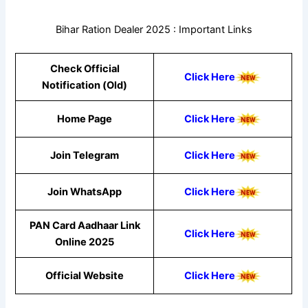
Bihar Ration Dealer 2025 : Important Links
Check Official
Click Here
Notification (Old)
Home Page
Click Here
Join Telegram
Click Here
Join WhatsApp
Click
Here
PAN Card Aadhaar Link
Click Here
Online 2025
Official Website
Click Here