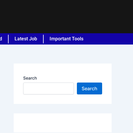
d
Latest Job
Important Tools
Search
Search