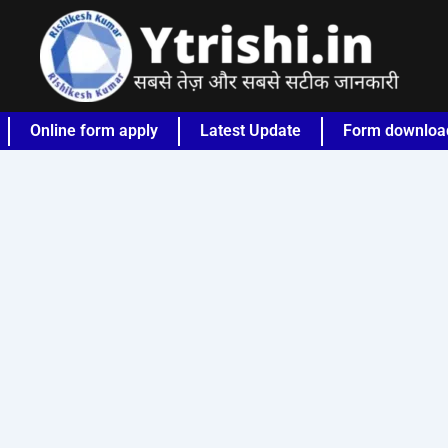
Online form apply
Latest Update
Form downloa