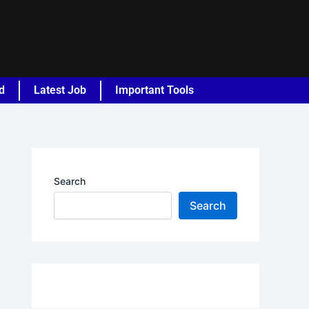
d
Latest Job
Important Tools
Search
Search