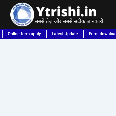
Online form apply
Latest Update
Form downloa