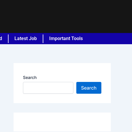
d
Latest Job
Important Tools
Search
Search