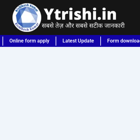
Online form apply
Latest Update
Form downloa