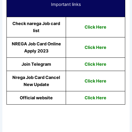
Important links
Check narega Job card
Click Here
list
NREGA Job Card Online
Click Here
Apply 2023
Join Telegram
Click Here
Nrega Job Card Cancel
Click Here
New Update
Official website
Click Here