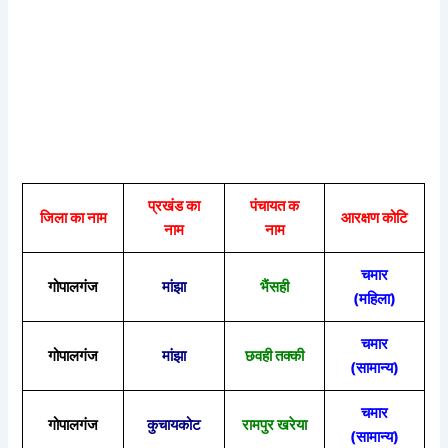
प्रखंड का
पंचायत क
जिला का नाम
आरक्षण कोटि
नाम
नाम
चमार
गोपालगंज
मांझा
भैंसही
(महिला)
चमार
गोपालगंज
मांझा
छवही तक्की
(सामान्य)
चमार
गोपालगंज
कुचायकोट
रामपुर खरेया
(सामान्य)