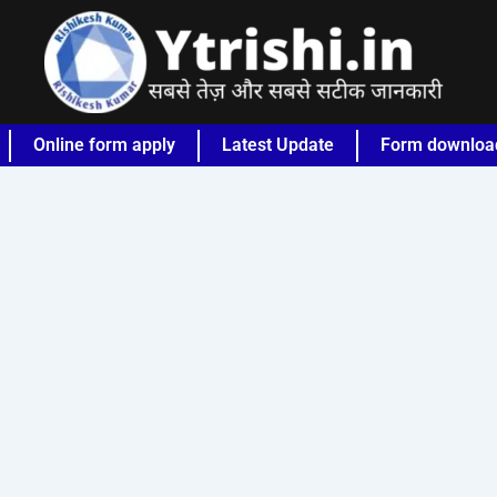
Online form apply
Latest Update
Form downloa