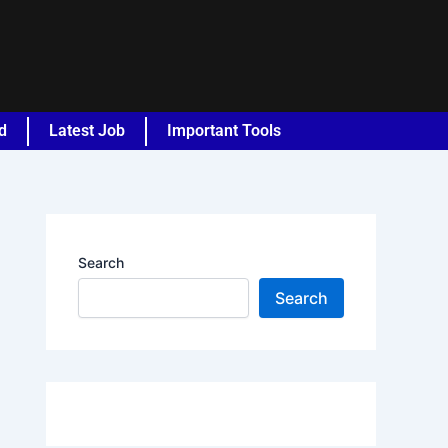
d
Latest Job
Important Tools
Search
Search