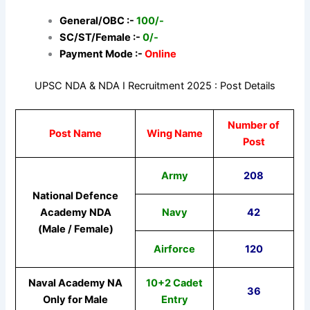
General/OBC :-
100/-
SC/ST/Female :-
0/-
Payment Mode :-
Online
UPSC NDA & NDA I Recruitment 2025 : Post Details
Number of
Post Name
Wing Name
Post
Army
208
National Defence
Academy NDA
Navy
42
(Male / Female)
Airforce
120
Naval Academy NA
10+2 Cadet
36
Only for Male
Entry