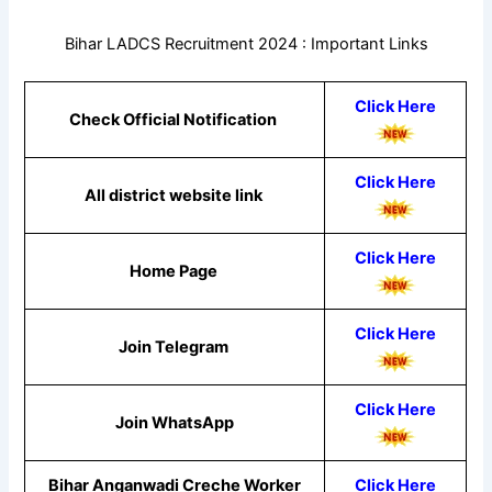
Bihar LADCS Recruitment 2024 : Important Links
Click Here
Check Official Notification
Click Here
All district website link
Click Here
Home Page
Click Here
Join Telegram
Click
Here
Join WhatsApp
Bihar Anganwadi Creche Worker
Click Here