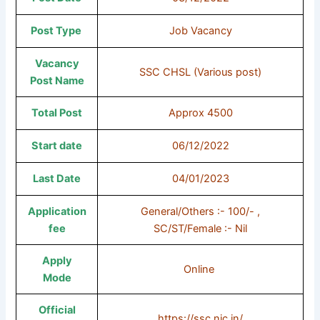
Post Type
Job Vacancy
Vacancy
SSC CHSL (Various post)
Post Name
Total Post
Approx 4500
Start date
06/12/2022
Last Date
04/01/2023
Application
General/Others :- 100/- ,
fee
SC/ST/Female :- Nil
Apply
Online
Mode
Official
https://ssc.nic.in/