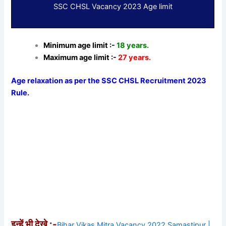
SSC CHSL Vacancy 2023 Age limit
Minimum age limit :-
18 years.
Maximum age limit :-
27 years.
Age relaxation as per the SSC CHSL Recruitment 2023
Rule.
इन्हें भी देखे :-
Bihar Vikas Mitra Vacancy 2022 Samastipur |