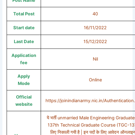
Post Name
Total Post
40
Start date
16/11/2022
Last Date
15/12/2022
Application
Nil
fee
Apply
Online
Mode
Official
https://joinindianarmy.nic.in/Authentication
website
ये भर्ती unmarried Male Engineering Graduate
137th Technical Graduate Course (TGC-137
लिए निकाली गयी है | इन पदों के लिए आवेदन ऑनलाइन