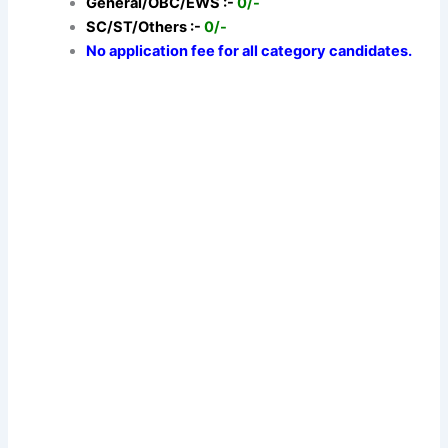
General/OBC/EWS :-
0/-
SC/ST/Others :-
0/-
No application fee for all category candidates.