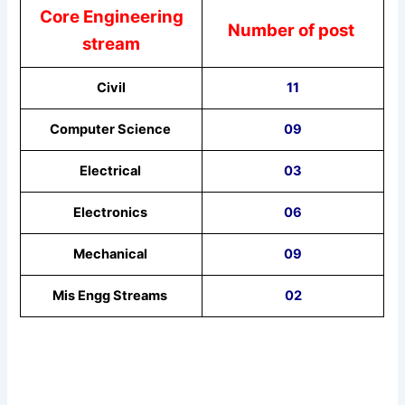
Core Engineering
Number of post
stream
Civil
11
Computer Science
09
Electrical
03
Electronics
06
Mechanical
09
Mis Engg Streams
02