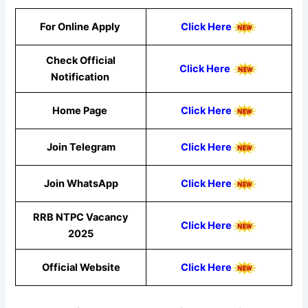
For Online Apply
Click Here
Check Official
Click Here
Notification
Home Page
Click Here
Join Telegram
Click Here
Join WhatsApp
Click Here
RRB NTPC Vacancy
Click Here
2025
Official Website
Click Here