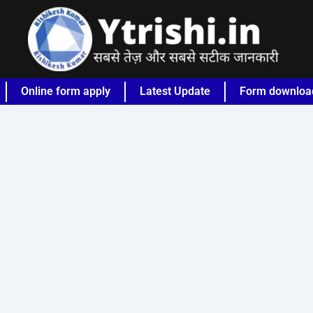
Online form apply
Latest Update
Form downloa