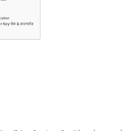
cation
r Key चेक & डाउनलोड