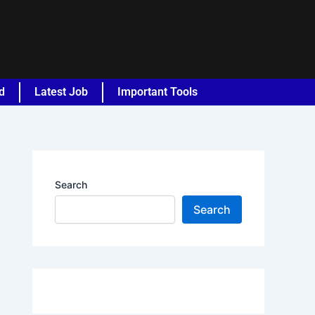
d
Latest Job
Important Tools
Search
Search