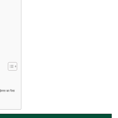
िस्त का पैसा
s