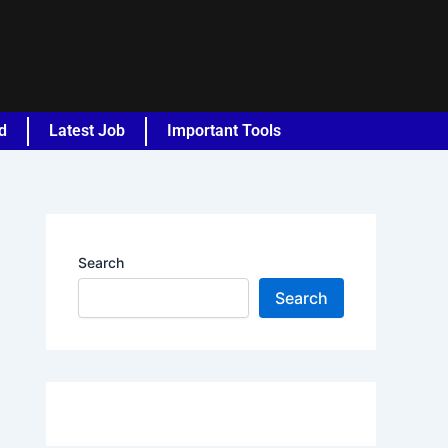
d
Latest Job
Important Tools
Search
Search