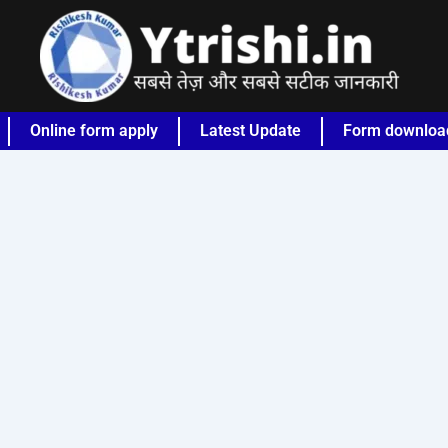
Online form apply
Latest Update
Form downloa