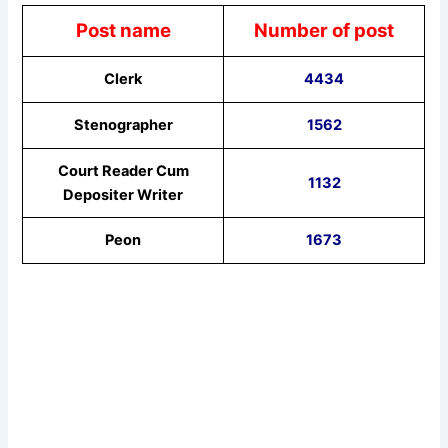
Post name
Number of post
Clerk
4434
Stenographer
1562
Court Reader Cum
1132
Depositer Writer
Peon
1673