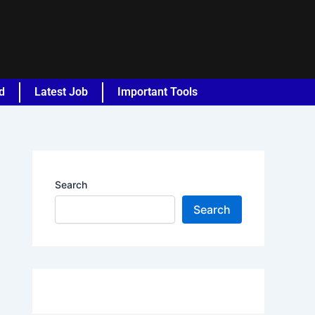
d
Latest Job
Important Tools
Search
Search