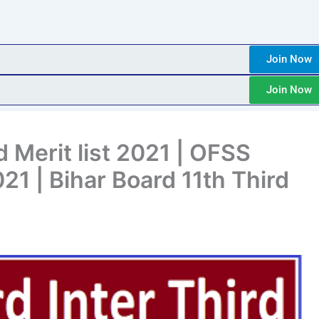
Join Now
Join Now
d Merit list 2021 | OFSS
021 | Bihar Board 11th Third