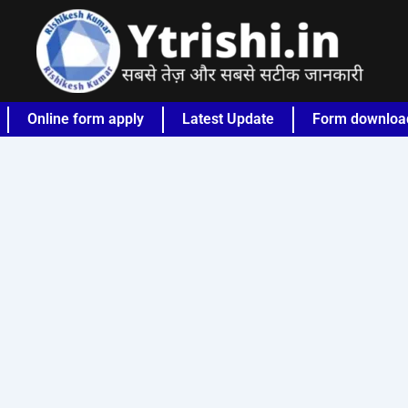
Online form apply
Latest Update
Form downloa