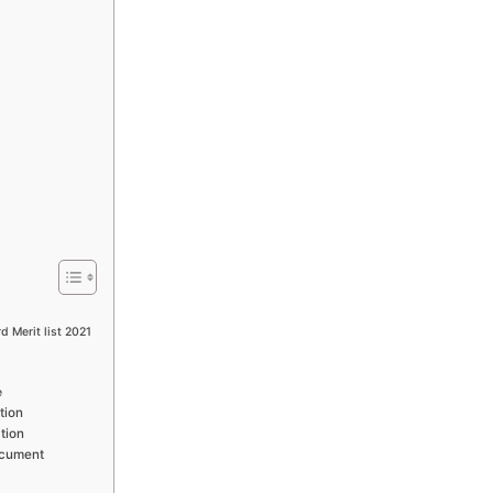
d Merit list 2021
e
tion
ation
document