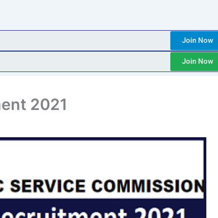
Join Now
Join Now
ment 2021