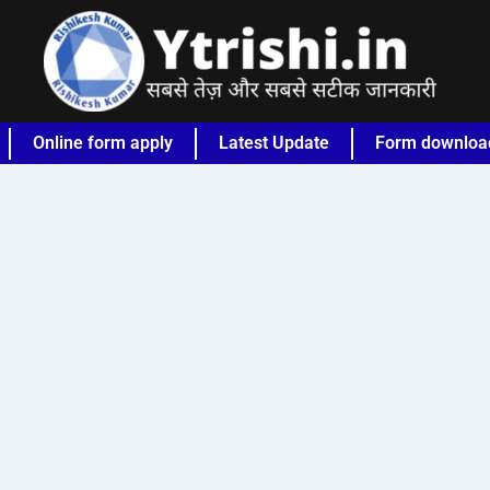
Online form apply
Latest Update
Form downloa