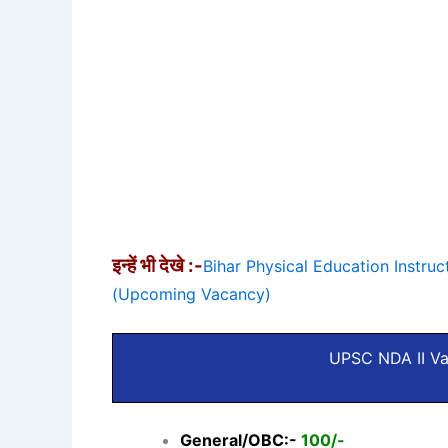
इन्हें भी देखे :-
Bihar Physical Education Instructo
(Upcoming Vacancy)
UPSC NDA II Va
General/OBC:-
100/-