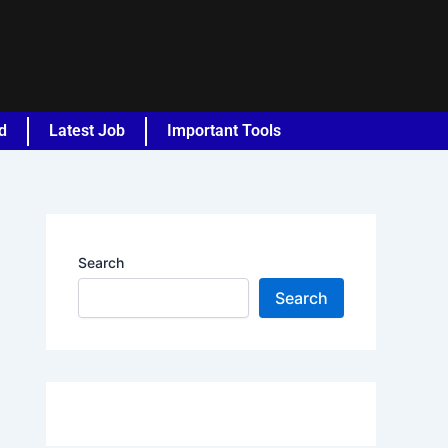
d
Latest Job
Important Tools
Search
Search