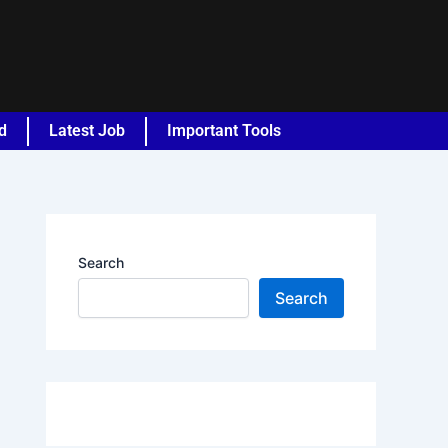
d
Latest Job
Important Tools
Search
Search