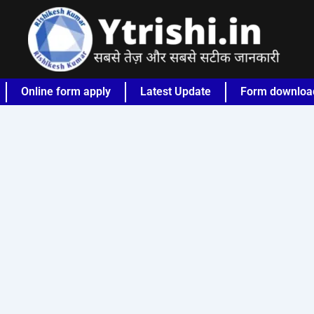
Online form apply
Latest Update
Form downloa