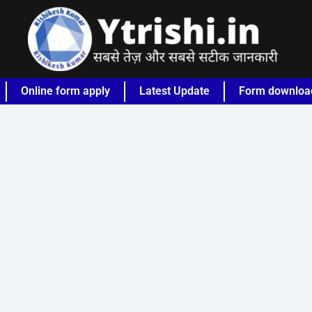
Online form apply
Latest Update
Form downloa