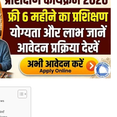
ews
ियाँ
 Name