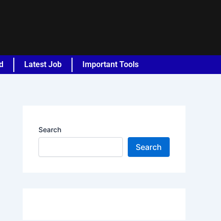
d
Latest Job
Important Tools
Search
Search