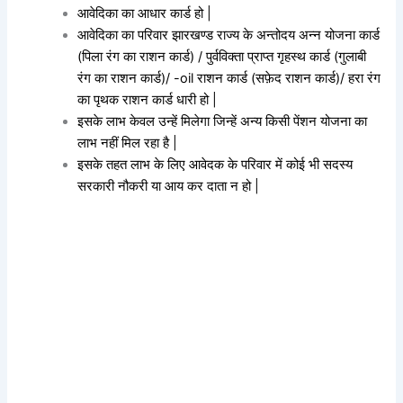
आवेदिका का आधार कार्ड हो |
आवेदिका का परिवार झारखण्ड राज्य के अन्तोदय अन्न योजना कार्ड
(पिला रंग का राशन कार्ड) / पुर्वविक्ता प्राप्त गृहस्थ कार्ड (गुलाबी
रंग का राशन कार्ड)/ -oil राशन कार्ड (सफ़ेद राशन कार्ड)/ हरा रंग
का पृथक राशन कार्ड धारी हो |
इसके लाभ केवल उन्हें मिलेगा जिन्हें अन्य किसी पेंशन योजना का
लाभ नहीं मिल रहा है |
इसके तहत लाभ के लिए आवेदक के परिवार में कोई भी सदस्य
सरकारी नौकरी या आय कर दाता न हो |