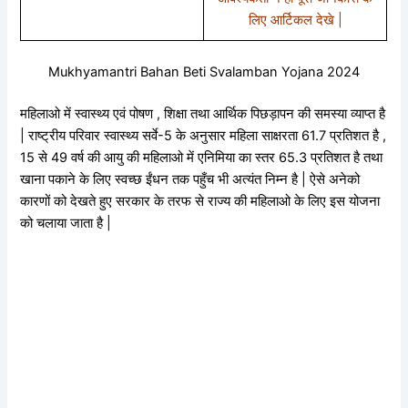
लिए आर्टिकल देखे |
Mukhyamantri Bahan Beti Svalamban Yojana 2024
महिलाओ में स्वास्थ्य एवं पोषण , शिक्षा तथा आर्थिक पिछड़ापन की समस्या व्याप्त है
| राष्ट्रीय परिवार स्वास्थ्य सर्वे-5 के अनुसार महिला साक्षरता 61.7 प्रतिशत है ,
15 से 49 वर्ष की आयु की महिलाओ में एनिमिया का स्तर 65.3 प्रतिशत है तथा
खाना पकाने के लिए स्वच्छ ईंधन तक पहुँच भी अत्यंत निम्न है | ऐसे अनेको
कारणों को देखते हुए सरकार के तरफ से राज्य की महिलाओ के लिए इस योजना
को चलाया जाता है |