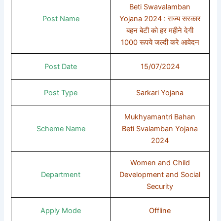
Beti Swavalamban
Post Name
Yojana 2024 : राज्य सरकार
बहन बेटी को हर महीने देगी
1000 रूपये जल्दी करे आवेदन
Post Date
15/07/2024
Post Type
Sarkari Yojana
Mukhyamantri Bahan
Scheme Name
Beti Svalamban Yojana
2024
Women and Child
Department
Development and Social
Security
Apply Mode
Offline