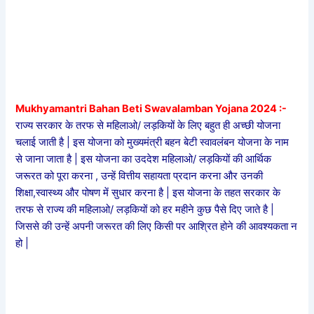
Mukhyamantri Bahan Beti Swavalamban Yojana 2024 :-
राज्य सरकार के तरफ से महिलाओ/ लड़कियों के लिए बहुत ही अच्छी योजना
चलाई जाती है | इस योजना को मुख्यमंत्री बहन बेटी स्वावलंबन योजना के नाम
से जाना जाता है | इस योजना का उददेश महिलाओ/ लड़कियों की आर्थिक
जरूरत को पूरा करना , उन्हें वित्तीय सहायता प्रदान करना और उनकी
शिक्षा,स्वास्थ्य और पोषण में सुधार करना है | इस योजना के तहत सरकार के
तरफ से राज्य की महिलाओ/ लड़कियों को हर महीने कुछ पैसे दिए जाते है |
जिससे की उन्हें अपनी जरूरत की लिए किसी पर आश्रित होने की आवश्यकता न
हो |