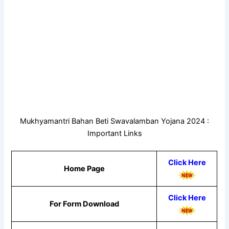
Mukhyamantri Bahan Beti Swavalamban Yojana 2024 :
Important Links
Click Here
Home Page
Click Here
For Form Download