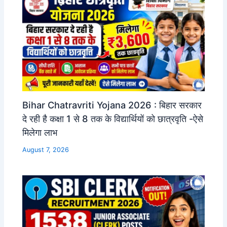
Bihar Chatravriti Yojana 2026 : बिहार सरकार
दे रही है कक्षा 1 से 8 तक के विद्यार्थियों को छात्रवृति -ऐसे
मिलेगा लाभ
August 7, 2026