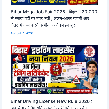
Bihar Mega Job Fair 2026 : बिहार में 20,000
से ज्यादा पदों पर बंपर भर्ती , अलग-अलग कंपनी और
क्षेत्रो में काम करने के मौका- ऑनलाइन शुरू
August 7, 2026
Bihar Driving License New Rule 2026 :
अब बिना ट्रेनिंग सर्टिफिकेट के नहीं बनेगा ड्राइविंग