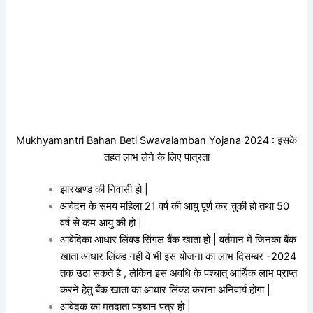
Mukhyamantri Bahan Beti Swavalamban Yojana 2024 : इसके
तहत लाभ लेने के लिए पात्रता
झारखण्ड की निवासी हो |
आवेदन के समय महिला 21 वर्ष की आयु पूर्ण कर चुकी हो तथा 50
वर्ष से कम आयु की हो |
आवेदिका आधार लिंक्ड सिंगल बैंक खाता हो | वर्तमान में जिनका बैंक
खाता आधार लिंक्ड नहीं वे भी इस योजना का लाभ दिसम्बर -2024
तक उठा सकते है , लेकिन इस अवधि के पश्चात् आर्थिक लाभ प्राप्त
करने हेतु बैंक खाता का आधार लिंक्ड कराना अनिवार्य होगा |
आवेदक का मतदाता पहचान पत्र हो |