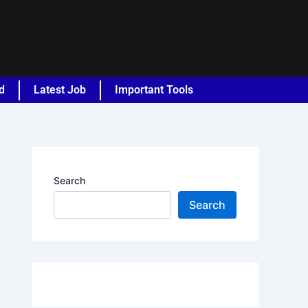
d
Latest Job
Important Tools
Search
Search