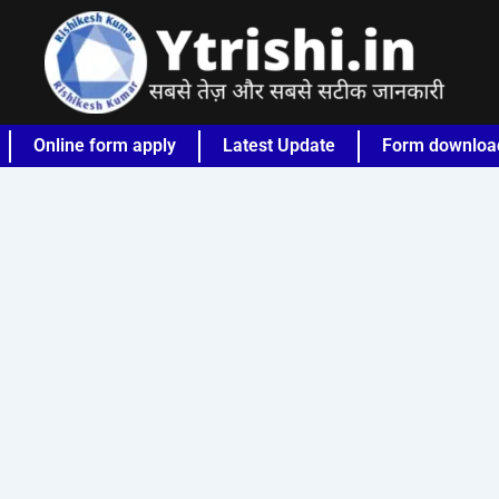
Online form apply
Latest Update
Form downloa