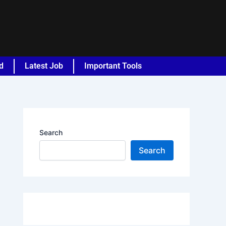
d
Latest Job
Important Tools
Search
Search