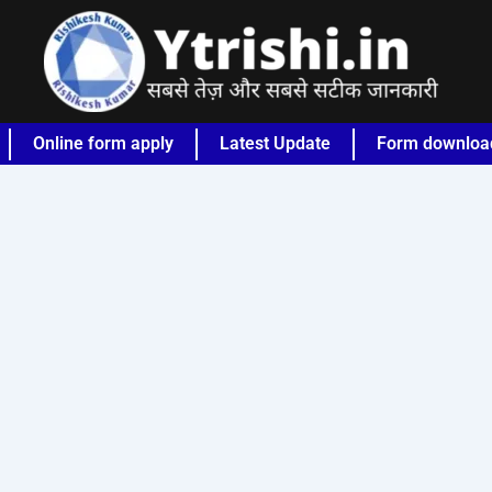
Online form apply
Latest Update
Form downloa