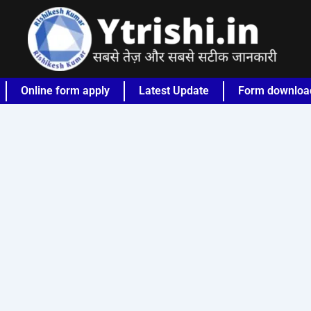
Online form apply
Latest Update
Form downloa