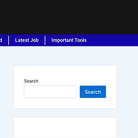
d
Latest Job
Important Tools
Search
Search