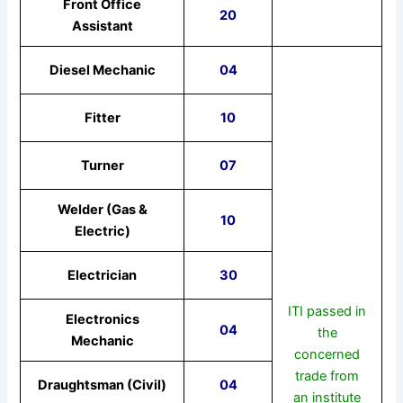
Front Office
20
Assistant
Diesel Mechanic
04
Fitter
10
Turner
07
Welder (Gas &
10
Electric)
Electrician
30
ITI passed in
Electronics
04
the
Mechanic
concerned
trade from
Draughtsman (Civil)
04
an institute