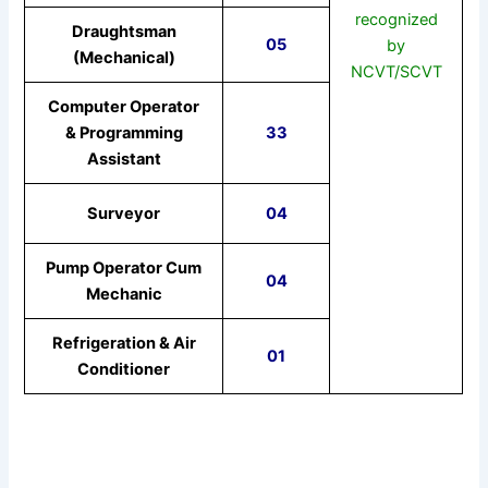
recognized
Draughtsman
05
by
(Mechanical)
NCVT/SCVT
Computer Operator
& Programming
33
Assistant
Surveyor
04
Pump Operator Cum
04
Mechanic
Refrigeration & Air
01
Conditioner