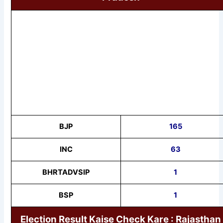
BJP
165
INC
63
BHRTADVSIP
1
BSP
1
Election Result Kaise Check Kare : Rajasthan