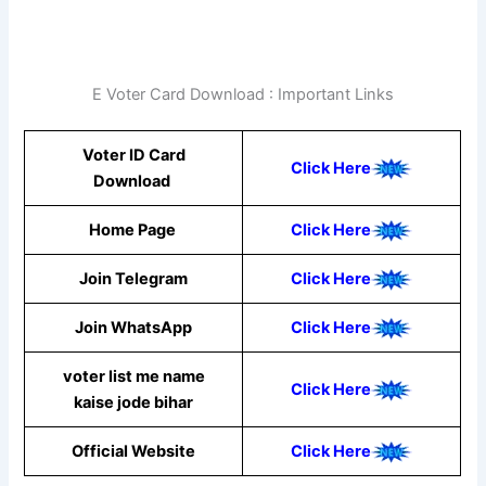
E Voter Card Download : Important Links
Voter ID Card
Click Here
Download
Home Page
Click Here
Join Telegram
Click Here
Join WhatsApp
Click Here
voter list me name
Click Here
kaise jode bihar
Official Website
Click Here