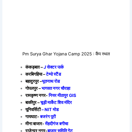
Pm Surya Ghar Yojana Camp 2025 : कैंप स्थल
कंकड़बाग़ –
J सेक्टर पार्क
करबिगहिया –
टेम्पो स्टैंड
बहादुरपुर –
भूतनाथ रोड
गोपलपुर –
भागवत नगर चौराहा
रामकृष्ण नगर-
नियर मीठापुर GIS
बाकीपुर –
चूड़ी मार्केट शिव मंदिर
यूनिवर्सिटी
– NIT मोड
गायघाट-
बजरंग पूरी
मीना बाजार-
मेंहदीगंज बगीचा
राजेन्द्र नगर-
बाजार समिति गेट