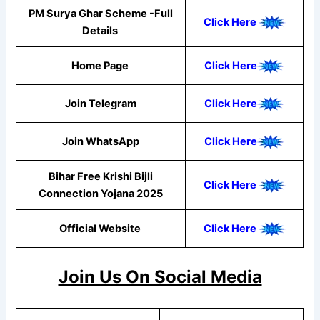
PM Surya Ghar Scheme -Full
Click Here
Details
Home Page
Click Here
Join Telegram
Click Here
Join WhatsApp
C
li
ck Here
Bihar Free Krishi Bijli
Click Here
Connection Yojana 2025
Official Website
Click Here
Join Us On Social Media