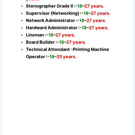
Stenographer Grade II :-
18
–
27 years.
Supervisor (Networking) :-
18
–
27 years.
Network Administrator :-
18
–
27 years.
Hardward Administrator :-
18
–
27 years.
Lineman :-
18
–
27 years.
Board Builder :-
18
–
27 years.
Technical Attendant -Printing Machine
Operator :-
18
–
25 years.