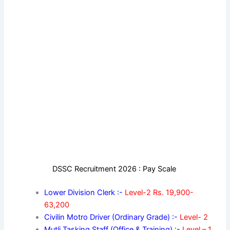
DSSC Recruitment 2026 : Pay Scale
Lower Division Clerk :-
Level-2 Rs. 19,900-
63,200
Civilin Motro Driver (Ordinary Grade) :-
Level- 2
Mutli Tasking Staff (Office & Training) :-
Level – 1