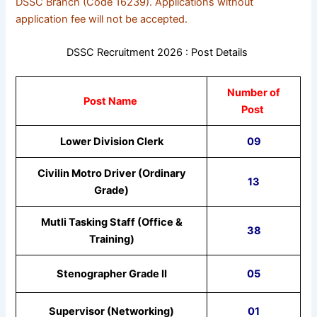
DSSC Branch (Code 16239). Applications without
application fee will not be accepted.
DSSC Recruitment 2026 : Post Details
Number of
Post Name
Post
Lower Division Clerk
09
Civilin Motro Driver (Ordinary
13
Grade)
Mutli Tasking Staff (Office &
38
Training)
Stenographer Grade II
05
Supervisor (Networking)
01