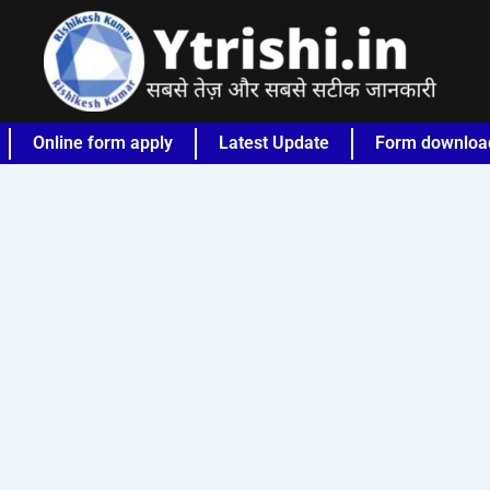
Online form apply
Latest Update
Form downloa