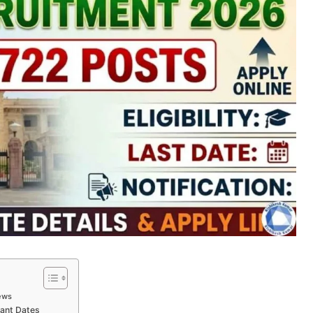
ews
tant Dates