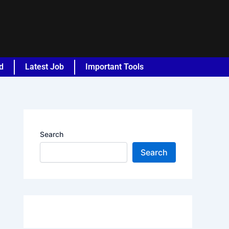
d
Latest Job
Important Tools
Search
Search