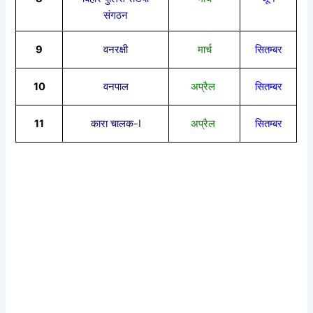
संगठन
9
वनरक्षी
मार्च
सितम्बर
10
वनपाल
अप्रैल
सितम्बर
11
कारा चालक-I
अप्रैल
सितम्बर