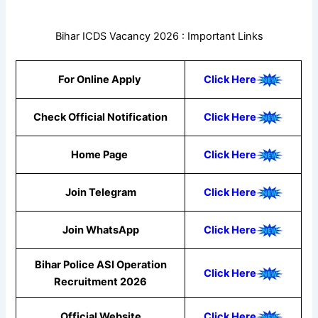
Bihar ICDS Vacancy 2026 : Important Links
For Online Apply
Click Here
Check Official Notification
Click Here
Home Page
Click Here
Join Telegram
Click Here
Join WhatsApp
Click
Here
Bihar Police ASI Operation
Click Here
Recruitment 2026
Official Website
Click Here