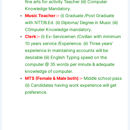
fine arts for activity Teacher (iii) Computer
Knowledge Mandatory.
Music Teacher :-
(i) Graduate /Post Graduate
with NTT/B.Ed. (ii) Diploma/ Degree in Music (iii)
C0mputer Knowledge mandatory.
Clerk :-
(i) Ex-Servicemen /Civilian with minimum
10 years service /Experience. (ii) Three years’
experience in maintaining accounts will be
desirable (iii) English Typing speed on the
computer @ 35 words per minute & adequate
knowledge of computer.
MTS (Female & Male both) :-
Middle school pass
(ii) Candidates having work experience will get
preference.