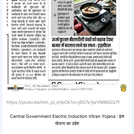
https://youtu.be/mm_pl_vHpOk?si=j9G7s1jwVMB6GQ7F
Central Government Electric Induction Vitran Yojana : इस
योजना का उद्देश