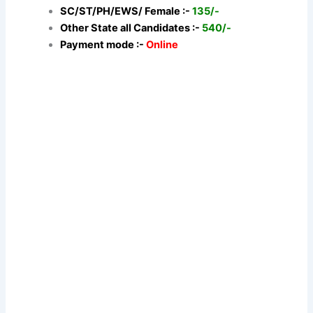
SC/ST/PH/EWS/ Female :-
135/-
Other State all Candidates :-
540/-
Payment mode :-
Online