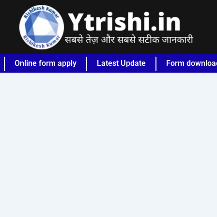
Online form apply
Latest Update
Form downloa