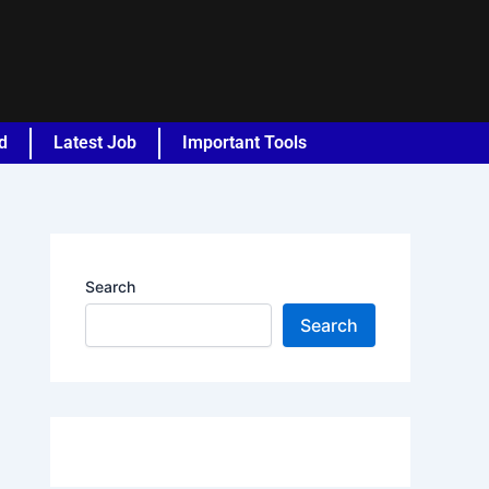
d
Latest Job
Important Tools
Search
Search