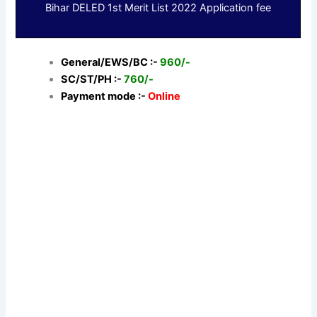
Bihar DELED 1st Merit List 2022 Application fee
General/EWS/BC :-
960/-
SC/ST/PH :-
760/-
Payment mode :-
Online