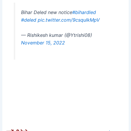
Bihar Deled new notice
#bihardled
#deled
pic.twitter.com/9csqulkMpV
— Rishikesh kumar (@Ytrishi08)
November 15, 2022