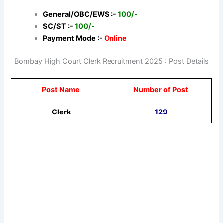
General/OBC/EWS :-
100/-
SC/ST :-
100/-
Payment Mode :-
Online
Bombay High Court Clerk Recruitment 2025 : Post Details
Post Name
Number of Post
Clerk
129