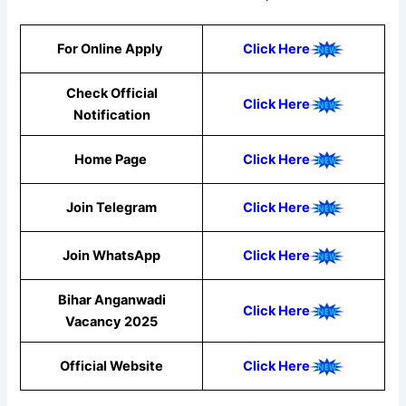
For Online Apply
Click Here
Check Official
Click Here
Notification
Home Page
Click Here
Join Telegram
Click Here
Join WhatsApp
Click He
re
Bihar Anganwadi
Click Here
Vacancy 2025
Official Website
Click Here