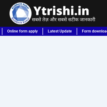
Online form apply
Latest Update
Form downloa