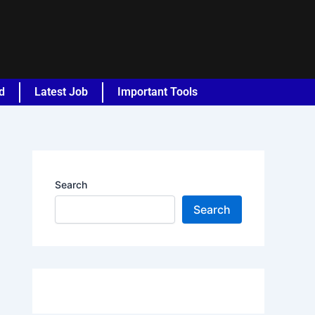
d
Latest Job
Important Tools
Search
Search