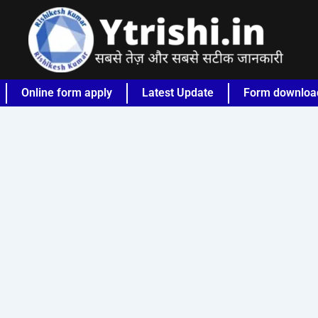
Online form apply
Latest Update
Form downloa