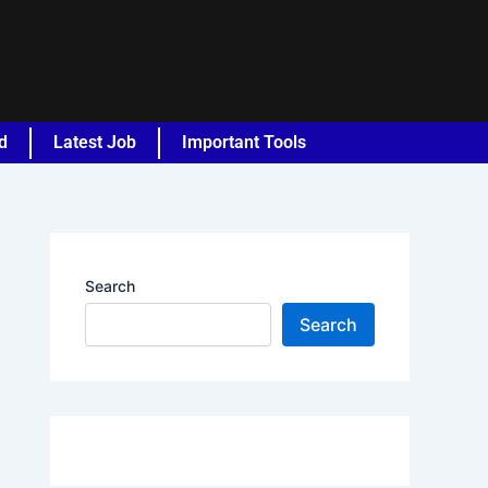
d
Latest Job
Important Tools
Search
Search