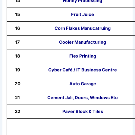
14
Honey Processing
15
Fruit Juice
16
Corn Flakes Manucatruing
17
Cooler Manufacturing
18
Flex Printing
19
Cyber Café / IT Business Centre
20
Auto Garage
21
Cement Jali, Doors, Windows Etc
22
Paver Block & Tiles