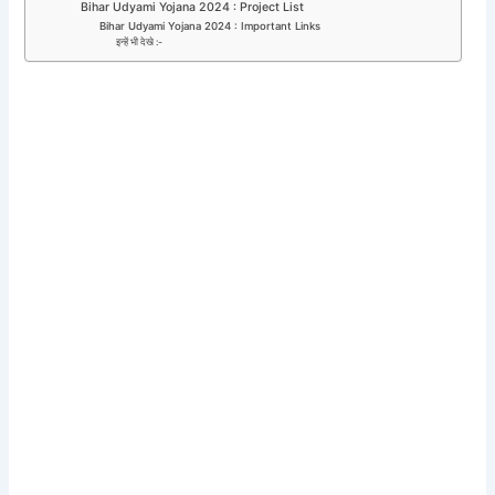
Bihar Udyami Yojana 2024 : Project List
Bihar Udyami Yojana 2024 : Important Links
इन्हें भी देखे :-