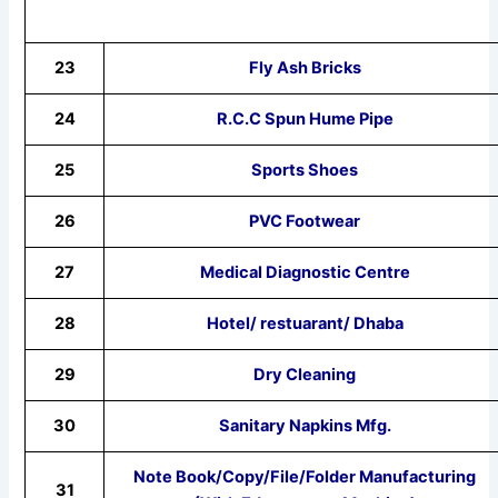
23
Fly Ash Bricks
24
R.C.C Spun Hume Pipe
25
Sports Shoes
26
PVC Footwear
27
Medical Diagnostic Centre
28
Hotel/ restuarant/ Dhaba
29
Dry Cleaning
30
Sanitary Napkins Mfg.
Note Book/Copy/File/Folder Manufacturing
31