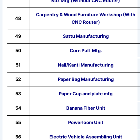
Box Mfg.(Without CNC Router)
Carpentry & Wood Furniture Workshop (With
48
CNC Router)
49
Sattu Manufacturing
50
Corn Puff Mfg.
51
Nail/Kanti Manufacturing
52
Paper Bag Manufacturing
53
Paper Cup and plate mfg
54
Banana Fiber Unit
55
Powerloom Unit
56
Electric Vehicle Assembling Unit